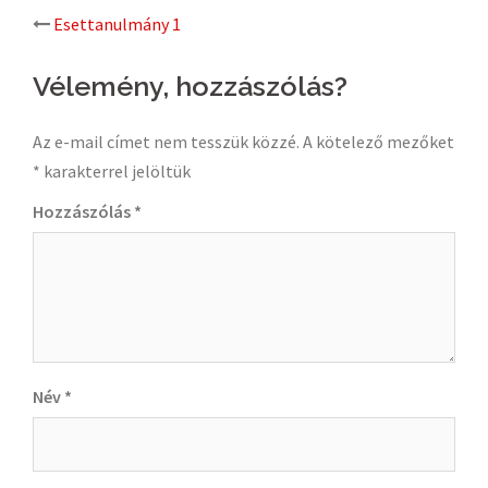
Post
Esettanulmány 1
navigation
Vélemény, hozzászólás?
Az e-mail címet nem tesszük közzé.
A kötelező mezőket
*
karakterrel jelöltük
Hozzászólás
*
Név
*