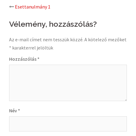
Post
Esettanulmány 1
navigation
Vélemény, hozzászólás?
Az e-mail címet nem tesszük közzé.
A kötelező mezőket
*
karakterrel jelöltük
Hozzászólás
*
Név
*