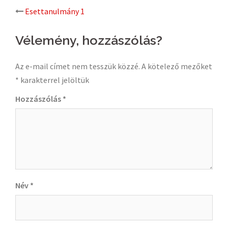
Post
Esettanulmány 1
navigation
Vélemény, hozzászólás?
Az e-mail címet nem tesszük közzé.
A kötelező mezőket
*
karakterrel jelöltük
Hozzászólás
*
Név
*