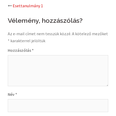
Post
Esettanulmány 1
navigation
Vélemény, hozzászólás?
Az e-mail címet nem tesszük közzé.
A kötelező mezőket
*
karakterrel jelöltük
Hozzászólás
*
Név
*