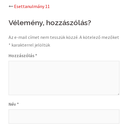
Post
Esettanulmány 11
navigation
Vélemény, hozzászólás?
Az e-mail címet nem tesszük közzé.
A kötelező mezőket
*
karakterrel jelöltük
Hozzászólás
*
Név
*