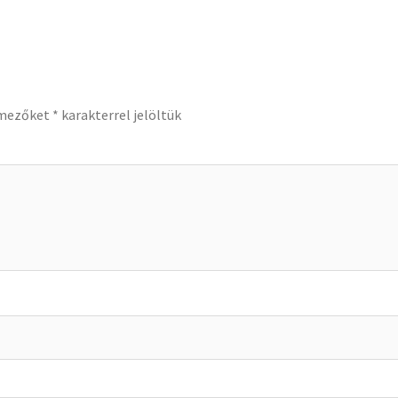
 mezőket
*
karakterrel jelöltük