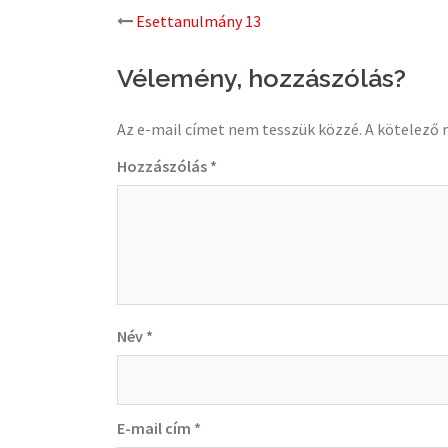
Post
Esettanulmány 13
navigation
Vélemény, hozzászólás?
Az e-mail címet nem tesszük közzé.
A kötelező
Hozzászólás
*
Név
*
E-mail cím
*