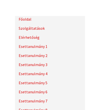
Főoldal
Szolgáltatások
Elérhetőség
Esettanulmány 1
Esettanulmány 2
Esettanulmány 3
Esettanulmány 4
Esettanulmány 5
Esettanulmány 6
Esettanulmány 7