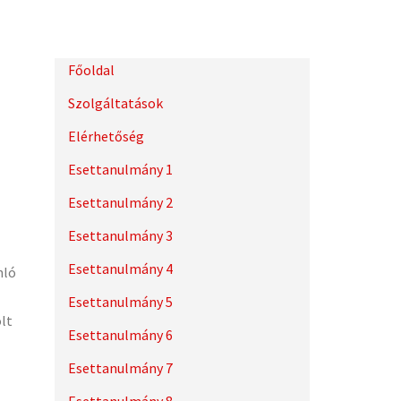
Főoldal
Szolgáltatások
Elérhetőség
Esettanulmány 1
Esettanulmány 2
Esettanulmány 3
Esettanulmány 4
nló
Esettanulmány 5
olt
Esettanulmány 6
Esettanulmány 7