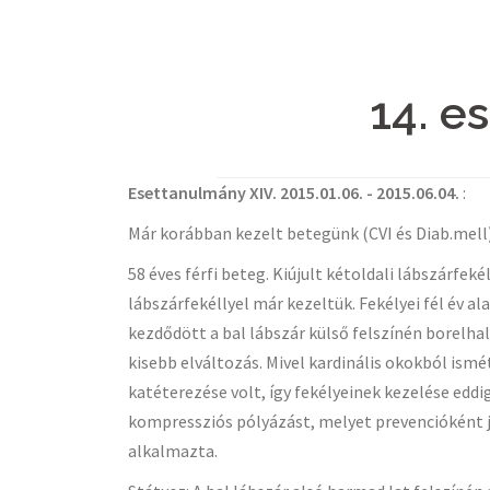
14. e
Esettanulmány XIV. 2015.01.06. - 2015.06.04.
:
Már korábban kezelt betegünk (CVI és Diab.mell
58 éves férfi beteg. Kiújult kétoldali lábszárfeké
lábszárfekéllyel már kezeltük. Fekélyei fél év a
kezdődött a bal lábszár külső felszínén borelha
kisebb elváltozás. Mivel kardinális okokból ismé
katéterezése volt, így fekélyeinek kezelése eddi
kompressziós pólyázást, melyet prevencióként j
alkalmazta.