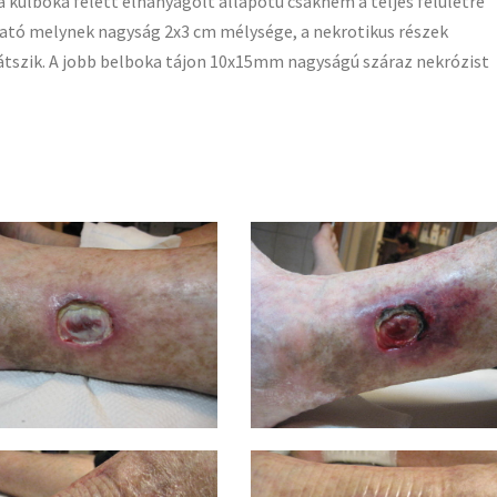
 a külboka felett elhanyagolt állapotú csaknem a teljes felületre
ható melynek nagyság 2x3 cm mélysége, a nekrotikus részek
átszik. A jobb belboka tájon 10x15mm nagyságú száraz nekrózist