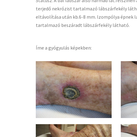
Státusz: A bal lábszár alsó harmad lat.felszínén
terjedő nekrózist tartalmazó lábszárfekély lát
eltávolítása után kb.6-8 mm. Izompólya épnek l
tartalmazó beszáradt lábszárfekély látható.
Íme a gyógyulás képekben: