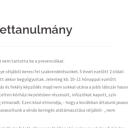
settanulmány
) nem tartotta be a prevenciókat.
lye céljából keresi fel szakrendelésünket. 5 évvel ezelőtt 2 oldali
latt akkor begyógyultak. Jelenleg kb. 10-11 hónappal ezelőtt
lás és fekély képződés majd nem sokkal utána a jobb lábszár haso
telten kórházi kezelésben részesült, infúziókat kapott, szív
g elmaradt. Ezen kívül elmondja, - hogy a korábban általunk javas
avasoltunk a vénás keringés alátámasztása céljából- , nem