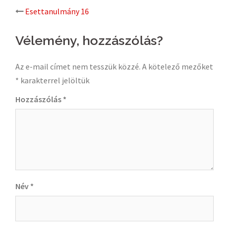
Post
Esettanulmány 16
navigation
Vélemény, hozzászólás?
Az e-mail címet nem tesszük közzé.
A kötelező mezőket
*
karakterrel jelöltük
Hozzászólás
*
Név
*