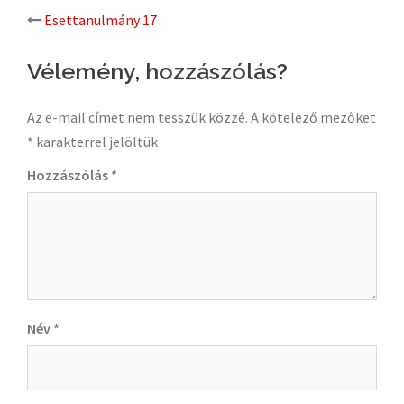
Post
Esettanulmány 17
navigation
Vélemény, hozzászólás?
Az e-mail címet nem tesszük közzé.
A kötelező mezőket
*
karakterrel jelöltük
Hozzászólás
*
Név
*