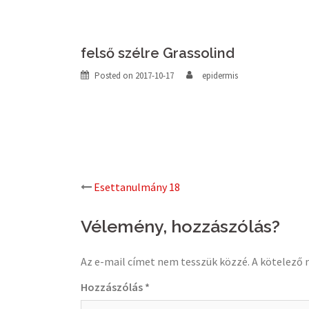
felső szélre Grassolind
Posted on
2017-10-17
epidermis
Post
Esettanulmány 18
navigation
Vélemény, hozzászólás?
Az e-mail címet nem tesszük közzé.
A kötelező
Hozzászólás
*