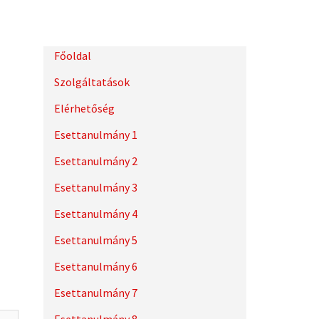
Főoldal
Szolgáltatások
Elérhetőség
Esettanulmány 1
Esettanulmány 2
Esettanulmány 3
Esettanulmány 4
Esettanulmány 5
Esettanulmány 6
Esettanulmány 7