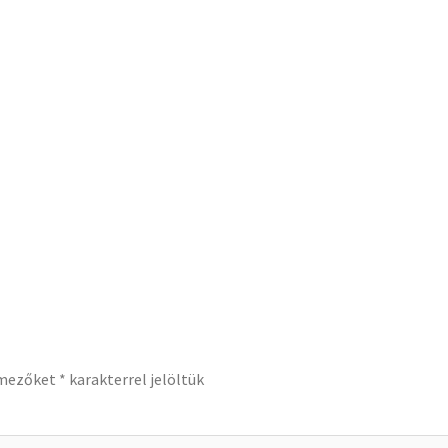
 mezőket
*
karakterrel jelöltük