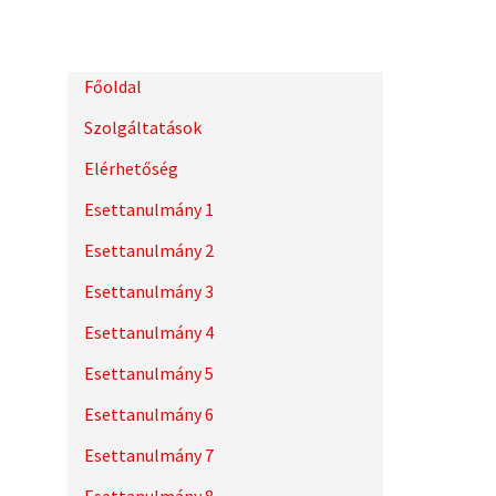
Főoldal
Szolgáltatások
Elérhetőség
Esettanulmány 1
Esettanulmány 2
Esettanulmány 3
Esettanulmány 4
Esettanulmány 5
Esettanulmány 6
Esettanulmány 7