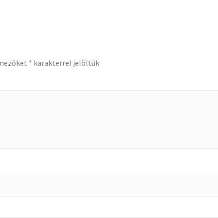
 mezőket
*
karakterrel jelöltük