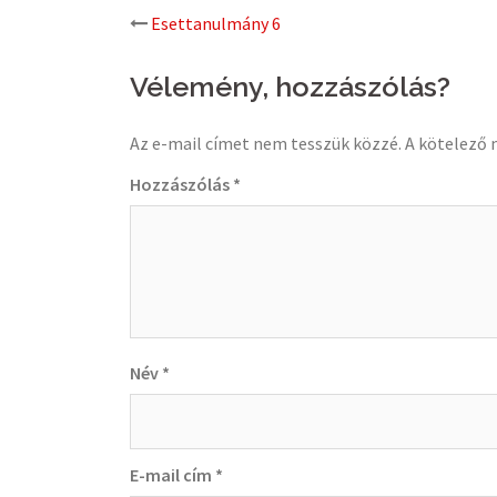
Post
Esettanulmány 6
navigation
Vélemény, hozzászólás?
Az e-mail címet nem tesszük közzé.
A kötelező
Hozzászólás
*
Név
*
E-mail cím
*