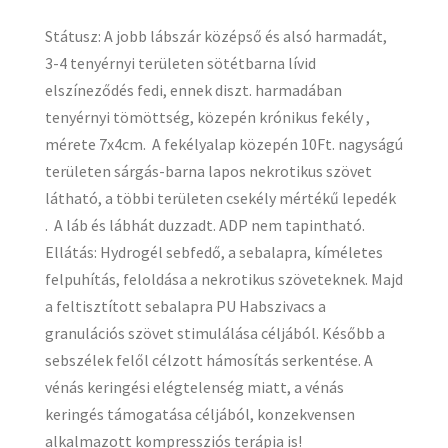
Státusz: A jobb lábszár középső és alsó harmadát,
3-4 tenyérnyi területen sötétbarna lívid
elszíneződés fedi, ennek diszt. harmadában
tenyérnyi tömöttség, közepén krónikus fekély ,
mérete 7x4cm. A fekélyalap közepén 10Ft. nagyságú
területen sárgás-barna lapos nekrotikus szövet
látható, a többi területen csekély mértékű lepedék
. A láb és lábhát duzzadt. ADP nem tapintható.
Ellátás: Hydrogél sebfedő, a sebalapra, kíméletes
felpuhítás, feloldása a nekrotikus szöveteknek. Majd
a feltisztított sebalapra PU Habszivacs a
granulációs szövet stimulálása céljából. Később a
sebszélek felől célzott hámosítás serkentése. A
vénás keringési elégtelenség miatt, a vénás
keringés támogatása céljából, konzekvensen
alkalmazott kompressziós terápia is!