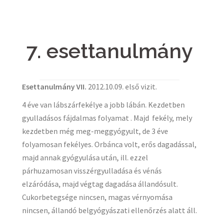
7. esettanulmány
Esettanulmány VII.
2012.10.09. első vizit.
4 éve van lábszárfekélye a jobb lábán. Kezdetben
gyulladásos fájdalmas folyamat . Majd fekély, mely
kezdetben még meg-meggyógyult, de 3 éve
folyamosan fekélyes. Orbánca volt, erős dagadással,
majd annak gyógyulása után, ill. ezzel
párhuzamosan visszérgyulladása és vénás
elzáródása, majd végtag dagadása állandósult.
Cukorbetegsége nincsen, magas vérnyomása
nincsen, állandó belgyógyászati ellenőrzés alatt áll.