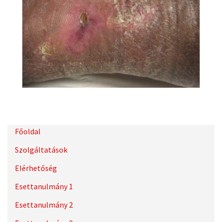
Főoldal
Szolgáltatások
Elérhetőség
Esettanulmány 1
Esettanulmány 2