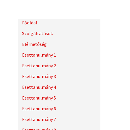
Főoldal
Szolgáltatások
Elérhetőség
Esettanulmány 1
Esettanulmány 2
Esettanulmány 3
Esettanulmány 4
Esettanulmány 5
Esettanulmány 6
Esettanulmány 7