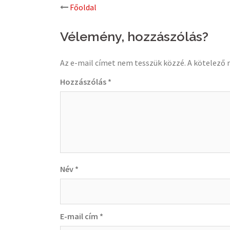
Post
Főoldal
navigation
Vélemény, hozzászólás?
Az e-mail címet nem tesszük közzé.
A kötelező
Hozzászólás
*
Név
*
E-mail cím
*