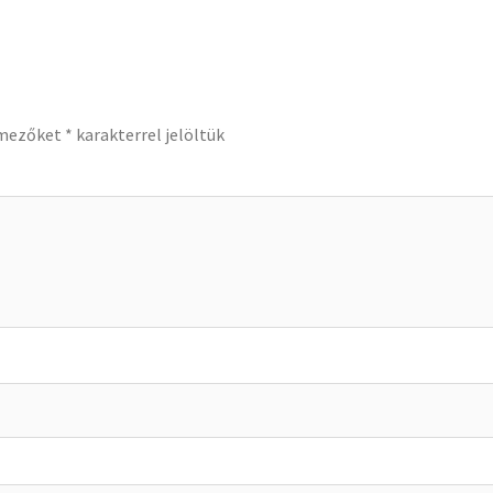
 mezőket
*
karakterrel jelöltük