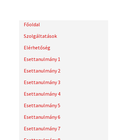
Főoldal
Szolgáltatások
Elérhetőség
Esettanulmány 1
Esettanulmány 2
Esettanulmány 3
Esettanulmány 4
Esettanulmány 5
Esettanulmány 6
Esettanulmány 7