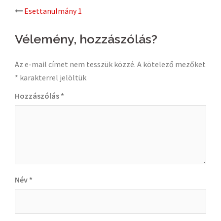
Post
Esettanulmány 1
navigation
Vélemény, hozzászólás?
Az e-mail címet nem tesszük közzé.
A kötelező mezőket
*
karakterrel jelöltük
Hozzászólás
*
Név
*