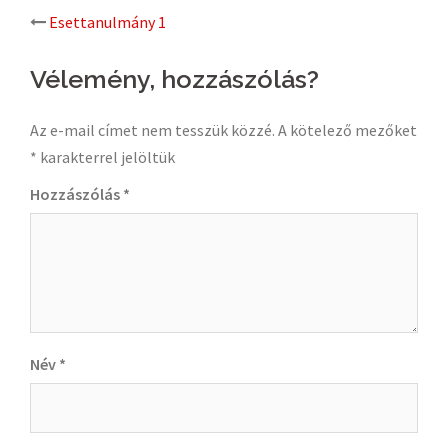
Post
Esettanulmány 1
navigation
Vélemény, hozzászólás?
Az e-mail címet nem tesszük közzé.
A kötelező mezőket
*
karakterrel jelöltük
Hozzászólás
*
Név
*