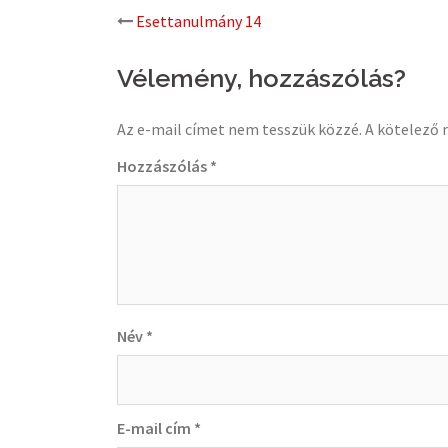
Post
Esettanulmány 14
navigation
Vélemény, hozzászólás?
Az e-mail címet nem tesszük közzé.
A kötelező
Hozzászólás
*
Név
*
E-mail cím
*