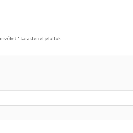
 mezőket
*
karakterrel jelöltük