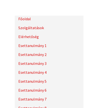
Főoldal
Szolgáltatások
Elérhetőség
Esettanulmány 1
Esettanulmány 2
Esettanulmány 3
Esettanulmány 4
Esettanulmány 5
Esettanulmány 6
Esettanulmány 7