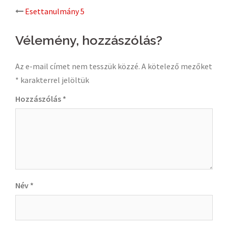
Post
Esettanulmány 5
navigation
Vélemény, hozzászólás?
Az e-mail címet nem tesszük közzé.
A kötelező mezőket
*
karakterrel jelöltük
Hozzászólás
*
Név
*