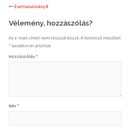
Post
Esettanulmány 8
navigation
Vélemény, hozzászólás?
Az e-mail címet nem tesszük közzé.
A kötelező mezőket
*
karakterrel jelöltük
Hozzászólás
*
Név
*