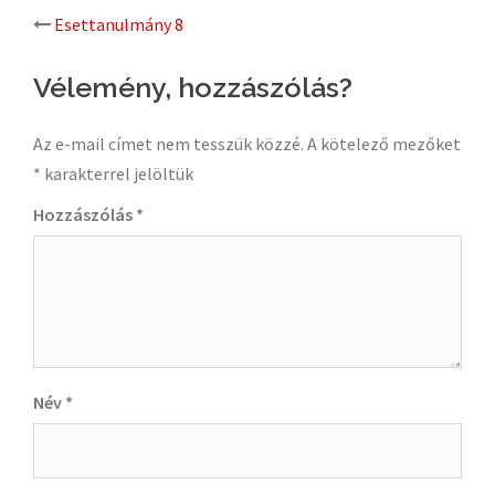
Post
Esettanulmány 8
navigation
Vélemény, hozzászólás?
Az e-mail címet nem tesszük közzé.
A kötelező mezőket
*
karakterrel jelöltük
Hozzászólás
*
Név
*