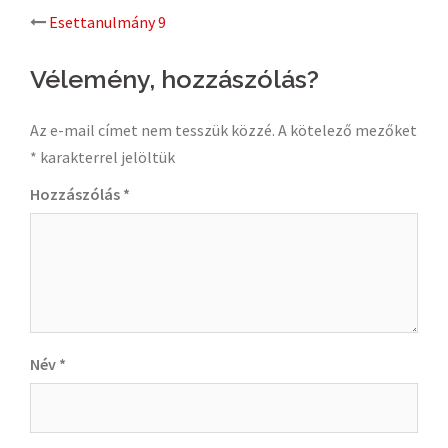
Post
Esettanulmány 9
navigation
Vélemény, hozzászólás?
Az e-mail címet nem tesszük közzé.
A kötelező mezőket
*
karakterrel jelöltük
Hozzászólás
*
Név
*